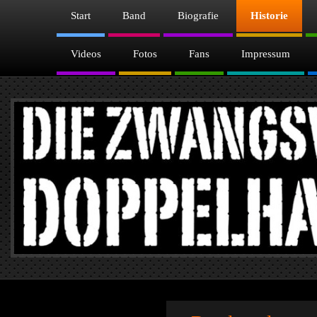
Start
Band
Biografie
Historie
Videos
Fotos
Fans
Impressum